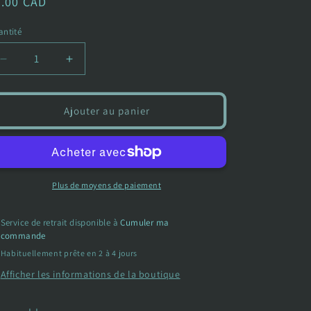
ix
6.00 CAD
bituel
ntité
Réduire
Augmenter
la
la
quantité
quantité
de
de
Ajouter au panier
Short
Short
-
-
Baby
Baby
B&#39;gosh
B&#39;gosh
-
-
Plus de moyens de paiement
9
9
Mois
Mois
Service de retrait disponible à
Cumuler ma
commande
Habituellement prête en 2 à 4 jours
Afficher les informations de la boutique