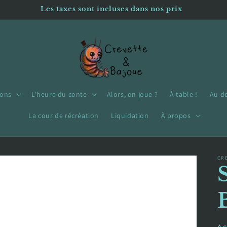
Les taxes sont incluses dans nos prix
çons
L'heure du conte
Alors, on joue ?
À table !
Au d
La cour de récréation
Liquidation
À propos
CR