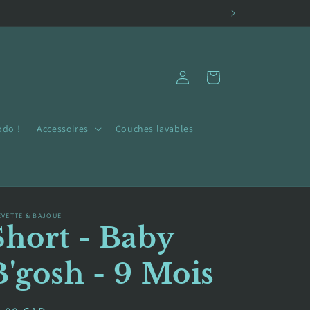
Connexion
Panier
odo !
Accessoires
Couches lavables
EVETTE & BAJOUE
Short - Baby
B'gosh - 9 Mois