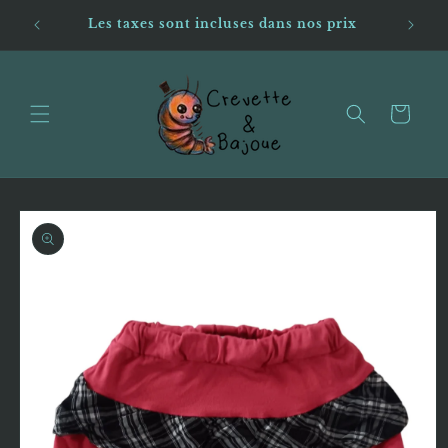
et passer
andes,
Livrai
Les taxes sont incluses dans nos prix
au
os
contenu
Panier
Passer aux
informations
produits