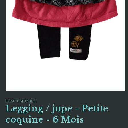
Ouvrir
le
média
CREVETTE & BAJOUE
Legging / jupe - Petite
1
dans
une
coquine - 6 Mois
fenêtre
modale