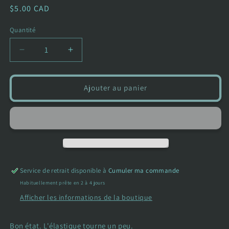
Prix
$5.00 CAD
habituel
Quantité
Réduire
Augmenter
la
la
quantité
quantité
de
de
Ajouter au panier
Legging
Legging
/
/
jupe
jupe
-
-
Petite
Petite
coquine
coquine
-
-
Service de retrait disponible à
Cumuler ma commande
6
6
Mois
Mois
Habituellement prête en 2 à 4 jours
Afficher les informations de la boutique
Bon état. L'élastique tourne un peu.