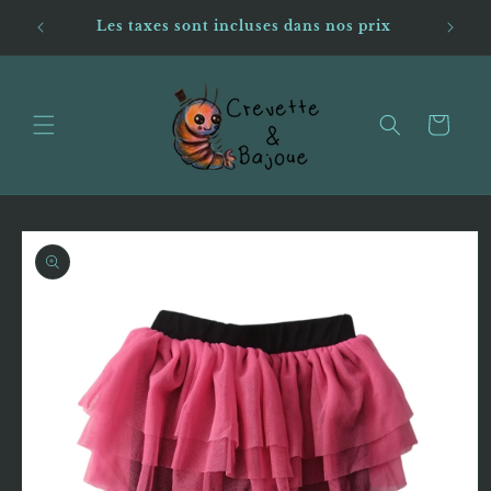
et passer
andes,
Livrai
Les taxes sont incluses dans nos prix
au
os
contenu
Panier
Passer aux
informations
produits