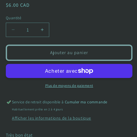
Prix
$6.00 CAD
habituel
Quantité
Réduire
Augmenter
la
la
quantité
quantité
de
de
Ajouter au panier
Legging
Legging
jupe
jupe
-
-
Disney
Disney
-
-
Plus de moyens de paiement
18-
18-
24
24
Service de retrait disponible à
Cumuler ma commande
Mois
Mois
Habituellement prête en 2 à 4 jours
Afficher les informations de la boutique
Très bon état