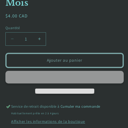
Mois
Prix
$4.00 CAD
habituel
Quantité
Réduire
Augmenter
la
la
quantité
quantité
de
de
Ajouter au panier
Chandail
Chandail
à
à
manches
manches
longues
longues
-
-
Carter&#39;s
Carter&#39;s
-
-
Service de retrait disponible à
Cumuler ma commande
18
18
Mois
Mois
Habituellement prête en 2 à 4 jours
Afficher les informations de la boutique